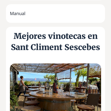
Manual
Mejores vinotecas en
Sant Climent Sescebes
C
o
v
i
c
a
E
m