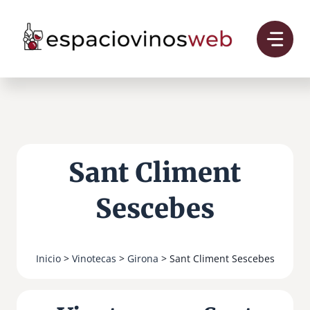
Saltar
al
contenido
Sant Climent
Sescebes
Inicio
>
Vinotecas
>
Girona
> Sant Climent Sescebes