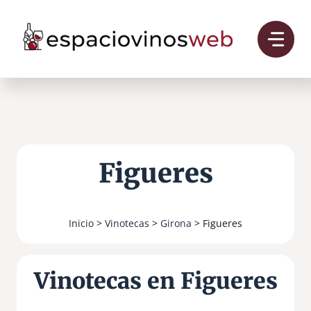
Saltar
al
contenido
Figueres
Inicio
>
Vinotecas
>
Girona
> Figueres
Vinotecas en Figueres