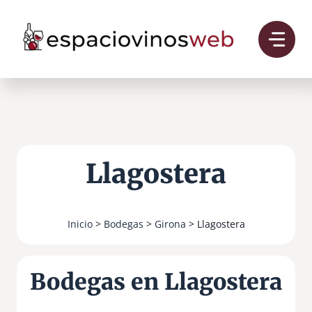
Saltar
al
contenido
Llagostera
Inicio
>
Bodegas
>
Girona
> Llagostera
Bodegas en Llagostera