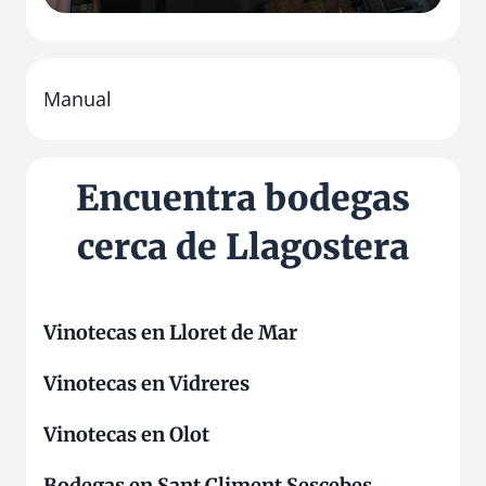
e
l
l
a
Manual
g
o
s
Encuentra bodegas
t
e
cerca de Llagostera
r
a
Vinotecas en Lloret de Mar
Vinotecas en Vidreres
Vinotecas en Olot
Bodegas en Sant Climent Sescebes