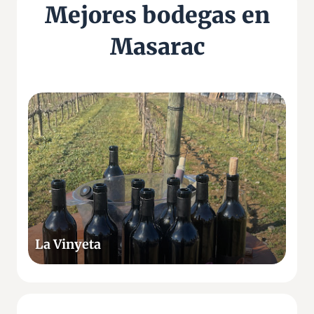
Mejores bodegas en
Masarac
L
a
V
i
n
y
e
t
a
La Vinyeta