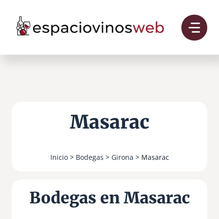
Saltar
al
contenido
Masarac
Inicio
>
Bodegas
>
Girona
> Masarac
Bodegas en Masarac