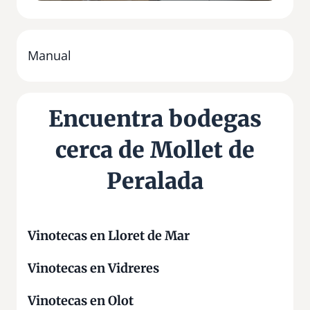
P
a
r
a
Manual
l
s
Encuentra bodegas
cerca de Mollet de
Peralada
Vinotecas en Lloret de Mar
Vinotecas en Vidreres
Vinotecas en Olot