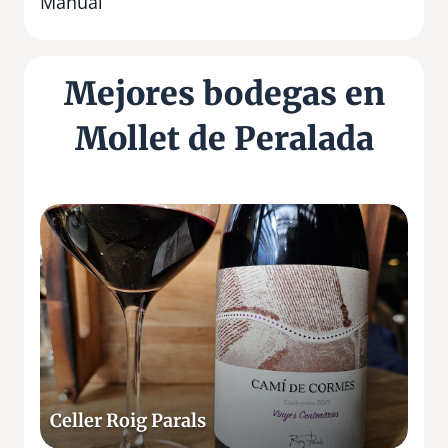
Manual
Mejores bodegas en
Mollet de Peralada
C
e
l
l
e
r
R
o
i
Celler Roig Parals
g