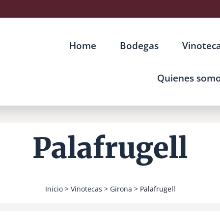
Home
Bodegas
Vinotec
Quienes som
Palafrugell
Inicio
>
Vinotecas
>
Girona
> Palafrugell