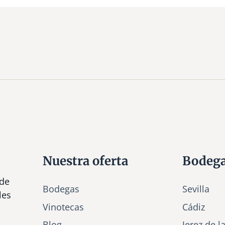
Nuestra oferta
Bodeg
 de
Bodegas
Sevilla
les
Vinotecas
Cádiz
Bl
o
g
Jerez de l