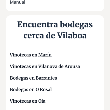
e
Manual
g
a
«
Encuentra bodegas
O
s
cerca de Vilaboa
A
r
e
e
Vinotecas en Marín
i
Vinotecas en Vilanova de Arousa
r
o
Bodegas en Barrantes
s
»
Bodegas en O Rosal
Vinotecas en Oia