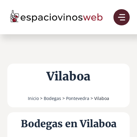
Saltar
al
contenido
Vilaboa
Inicio
>
Bodegas
>
Pontevedra
> Vilaboa
Bodegas en Vilaboa