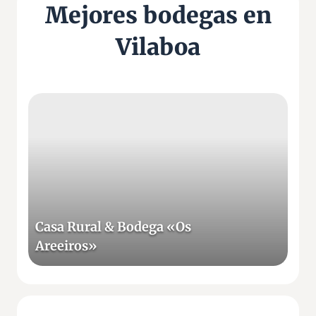
Mejores bodegas en
Vilaboa
C
a
s
a
R
u
r
a
Casa Rural & Bodega «Os
l
Areeiros»
&
B
o
d