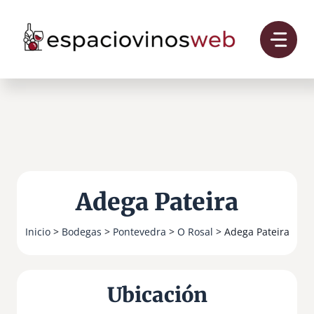
Saltar
al
contenido
Adega Pateira
Inicio
>
Bodegas
>
Pontevedra
>
O Rosal
> Adega Pateira
Ubicación