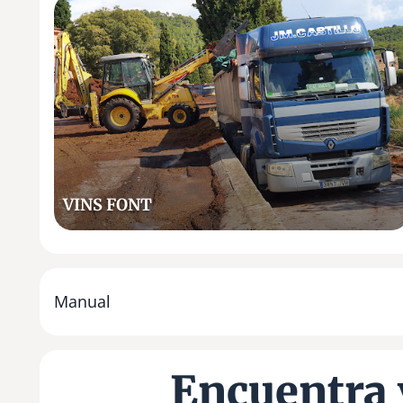
V
I
N
S
F
O
N
T
VINS FONT
Manual
Encuentra 