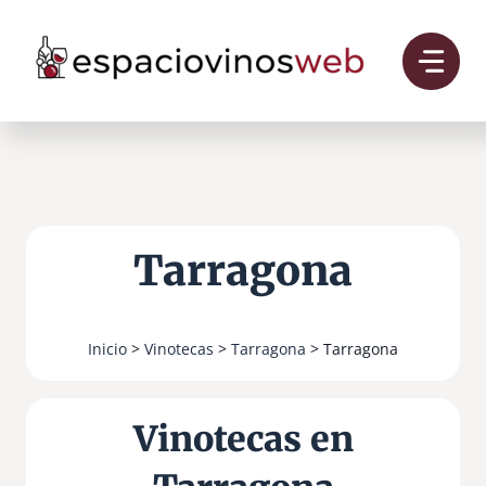
Saltar
al
contenido
Tarragona
Inicio
>
Vinotecas
>
Tarragona
> Tarragona
Vinotecas en