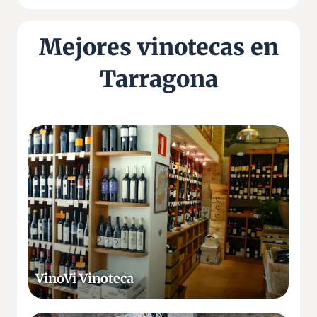
Mejores vinotecas en
Tarragona
V
i
n
o
V
i
V
i
n
VinoVi Vinoteca
o
t