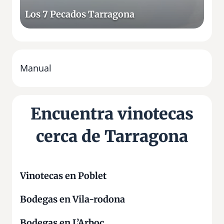
d
Los 7 Pecados Tarragona
o
s
T
a
r
Manual
r
a
g
Encuentra vinotecas
o
n
cerca de Tarragona
a
Vinotecas en Poblet
Bodegas en Vila-rodona
Bodegas en L’Arboç