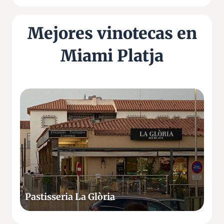
Mejores vinotecas en
Miami Platja
P
a
s
t
i
s
s
e
r
Pastisseria La Glòria
i
a