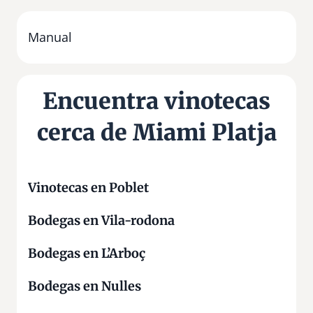
L
a
G
Manual
l
ò
r
Encuentra vinotecas
i
a
cerca de Miami Platja
Vinotecas en Poblet
Bodegas en Vila-rodona
Bodegas en L’Arboç
Bodegas en Nulles