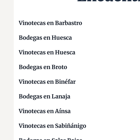
l
é
(
Vinotecas en Barbastro
Á
Bodegas en Huesca
R
E
Vinotecas en Huesca
A
D
Bodegas en Broto
E
S
Vinotecas en Binéfar
E
Bodegas en Lanaja
R
V
Vinotecas en Aínsa
I
C
Vinotecas en Sabiñánigo
I
O