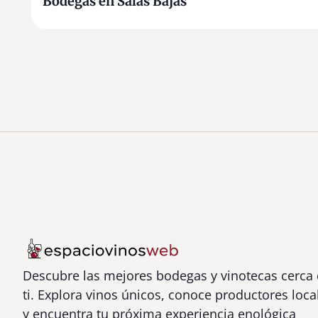
Bodegas en Salas Bajas
P
A
R
Z
Á
N
)
Descubre las mejores bodegas y vinotecas cerca
ti. Explora vinos únicos, conoce productores loca
y encuentra tu próxima experiencia enológica