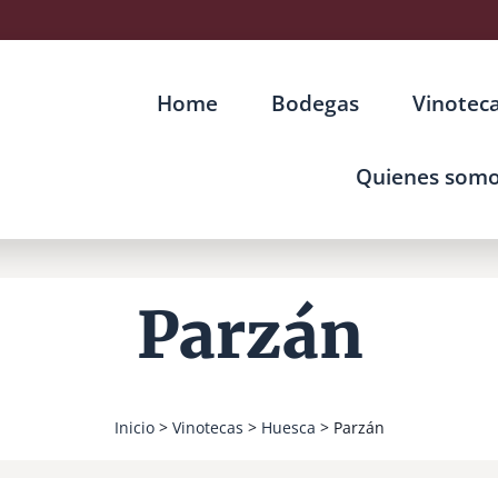
Home
Bodegas
Vinotec
Quienes som
Parzán
Inicio
>
Vinotecas
>
Huesca
> Parzán