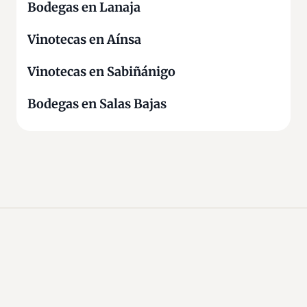
Bodegas en Lanaja
P
a
Vinotecas en Aínsa
c
h
Vinotecas en Sabiñánigo
a
r
Bodegas en Salas Bajas
á
n
,
L
i
c
o
r
e
s
e
I
n