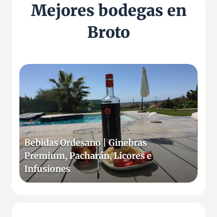
Mejores bodegas en
Broto
B
e
b
i
d
a
s
Bebidas Ordesano | Ginebras
O
Premium, Pacharán, Licores e
r
Infusiones
d
e
s
a