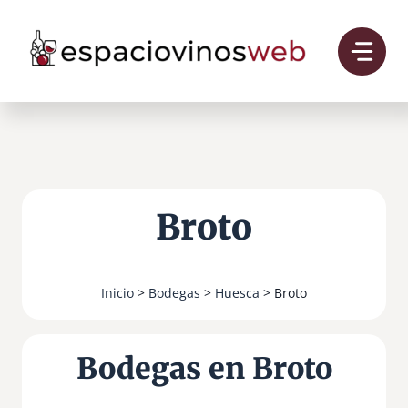
Saltar
al
contenido
Broto
Inicio
>
Bodegas
>
Huesca
> Broto
Bodegas en Broto