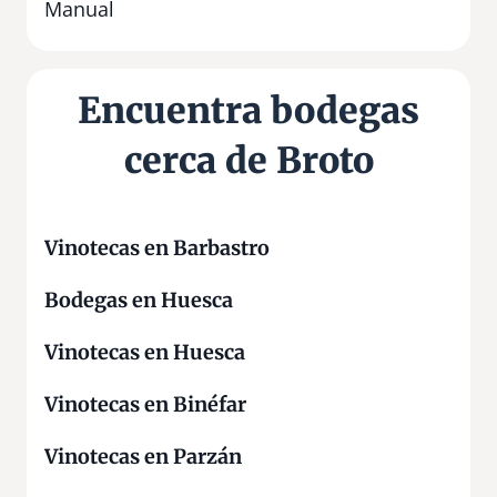
n
Manual
o
|
G
Encuentra bodegas
i
n
cerca de Broto
e
b
r
a
Vinotecas en Barbastro
s
Bodegas en Huesca
P
r
Vinotecas en Huesca
e
m
Vinotecas en Binéfar
i
u
Vinotecas en Parzán
m
,