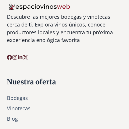
f
u
Descubre las mejores bodegas y vinotecas
s
cerca de ti. Explora vinos únicos, conoce
i
productores locales y encuentra tu próxima
o
experiencia enológica favorita
n
e
s
Nuestra oferta
Bodegas
Vinotecas
Bl
o
g