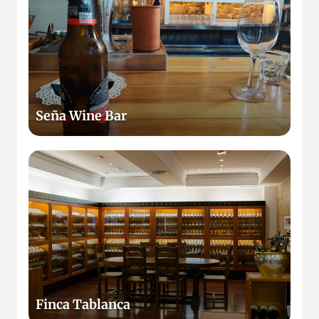
a
ñ
l
a
W
i
n
e
B
Seña Wine Bar
a
r
F
i
n
c
a
T
a
b
l
Finca Tablanca
a