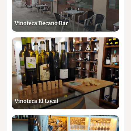
c
a
D
Vinoteca Decano Bar
e
c
a
V
n
i
o
n
B
o
a
t
r
e
c
a
E
Vinoteca El Local
l
L
o
S
c
e