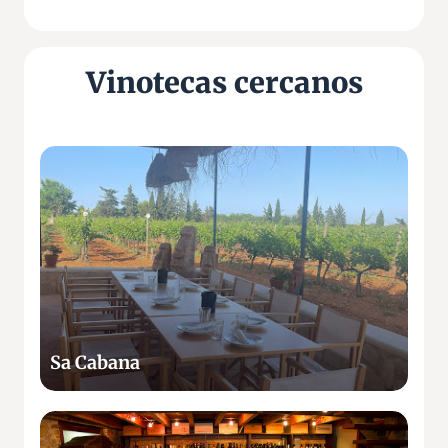
Vinotecas cercanos
S
a
C
a
b
a
n
a
Sa Cabana
L
a