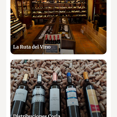
R
u
t
a
d
e
l
La Ruta del Vino
V
i
n
D
o
i
s
t
r
i
b
u
c
Distribuciones Corla