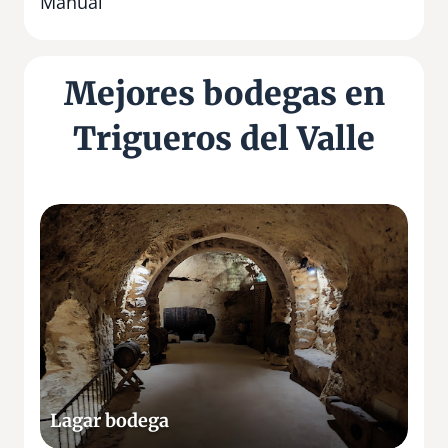
Manual
Mejores bodegas en
Trigueros del Valle
L
a
g
a
r
b
o
d
e
Lagar bodega
g