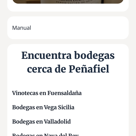
a
e
s
n
T
t
i
o
Manual
e
S
r
a
r
n
Encuentra bodegas
a
F
s
r
cerca de Peñafiel
d
a
e
n
P
c
e
i
Vinotecas en Fuensaldaña
ñ
s
a
Bodegas en Vega Sicilia
c
f
o
Bodegas en Valladolid
i
e
Bodegas en Nava del Rey