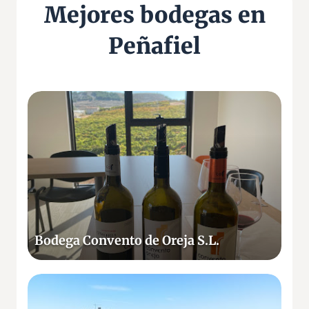
Mejores bodegas en
Peñafiel
B
o
d
e
g
a
C
o
n
Bodega Convento de Oreja S.L.
v
e
n
V
t
i