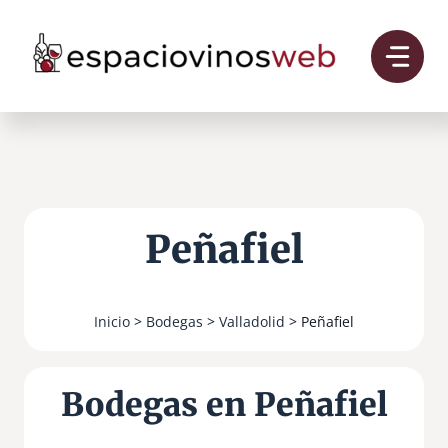
Saltar
al
contenido
Peñafiel
Inicio
>
Bodegas
>
Valladolid
> Peñafiel
Bodegas en Peñafiel