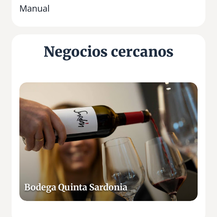
Manual
Negocios cercanos
B
o
d
e
g
a
Q
u
i
Bodega Quinta Sardonia
n
t
a