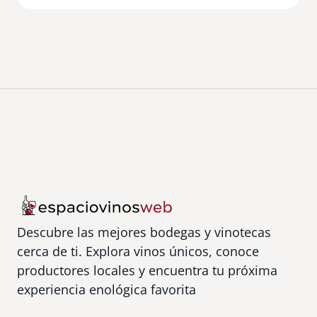
S
a
r
d
o
n
i
a
Descubre las mejores bodegas y vinotecas
cerca de ti. Explora vinos únicos, conoce
productores locales y encuentra tu próxima
experiencia enológica favorita