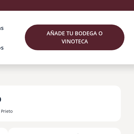
as
AÑADE TU BODEGA O
VINOTECA
os
o
Prieto