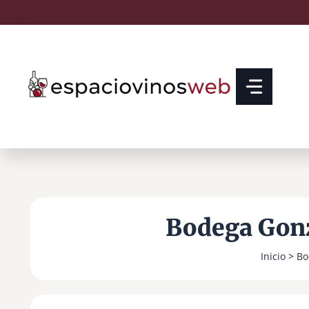
Saltar
al
contenido
Bodega Gonz
Inicio
>
Bo