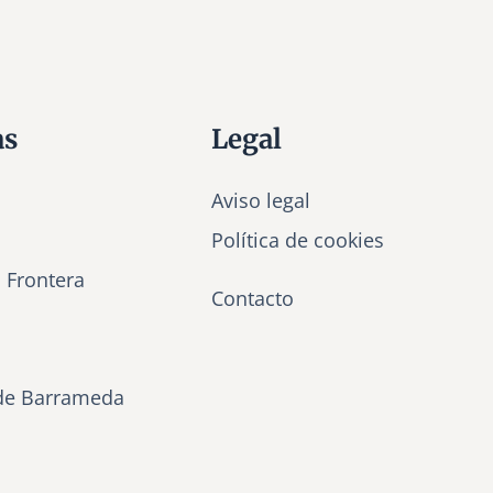
e
S
a
n
G
as
Legal
i
l
)
Aviso legal
Política de cookies
a Frontera
Contacto
de Barrameda