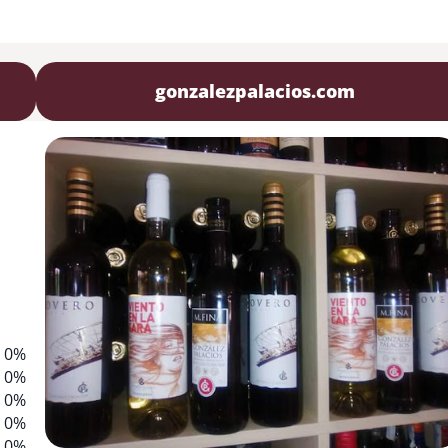
gonzalezpalacios.com
0%
0%
0%
0%
0%