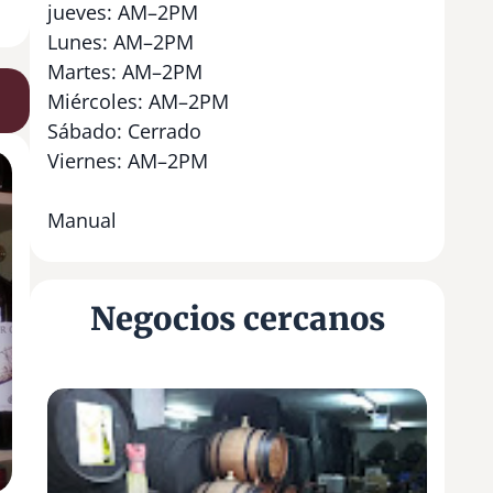
jueves: AM–2PM
Lunes: AM–2PM
Martes: AM–2PM
Miércoles: AM–2PM
Sábado: Cerrado
Viernes: AM–2PM
Manual
Negocios cercanos
B
o
d
e