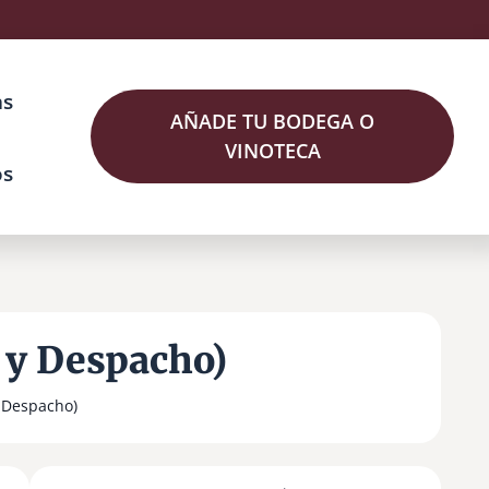
as
AÑADE TU BODEGA O
VINOTECA
os
 y Despacho)
y Despacho)