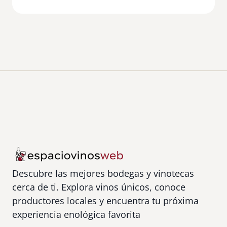
d
e
l
N
e
r
o
e
H
i
j
o
s
Descubre las mejores bodegas y vinotecas
cerca de ti. Explora vinos únicos, conoce
productores locales y encuentra tu próxima
experiencia enológica favorita