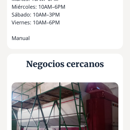
Miércoles: 10AM–6PM
Sábado: 10AM–3PM
Viernes: 10AM–6PM
Manual
Negocios cercanos
C
o
o
p
e
r
a