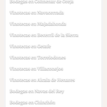
Bodegas en Colmenar de Oreja
Vinotecas en Navacerrada
Vinotecas en Majadahonda
Vinotecas en Becerril de la Sierra
Vinotecas en Getafe
Vinotecas en Torrelodones
Vinotecas en Villaconejos
Vinotecas en Alcala de Henares
Bodegas en Navas del Rey
Bodegas en Chinchón