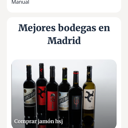
Manual
Mejores bodegas en
Madrid
C
o
m
p
r
a
r
j
a
Comprar jamón hsj
m