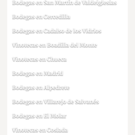
Bodegas en San Martín de Valdeiglesias
Bodegas en Cercedilla
Bodegas en Cadalso de los Vidrios
Vinotecas en Boadilla del Monte
Vinotecas en Chueca
Bodegas en Madrid
Bodegas en Alpedrete
Bodegas en Villarejo de Salvanés
Bodegas en El Molar
Vinotecas en Coslada