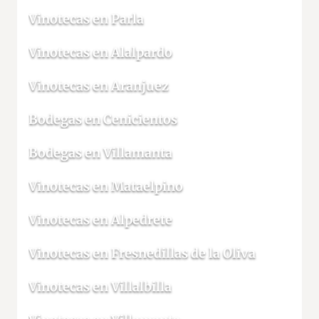
Vinotecas en Parla
Vinotecas en Alalpardo
Vinotecas en Aranjuez
Bodegas en Cenicientos
Bodegas en Villamanta
Vinotecas en Mataelpino
Vinotecas en Alpedrete
Vinotecas en Fresnedillas de la Oliva
Vinotecas en Villalbilla