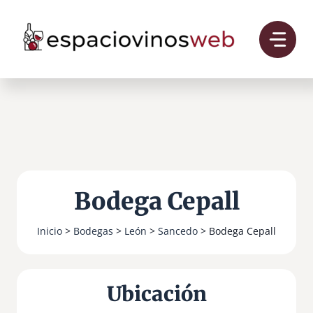
Saltar
al
contenido
Bodega Cepall
Inicio
>
Bodegas
>
León
>
Sancedo
> Bodega Cepall
Ubicación