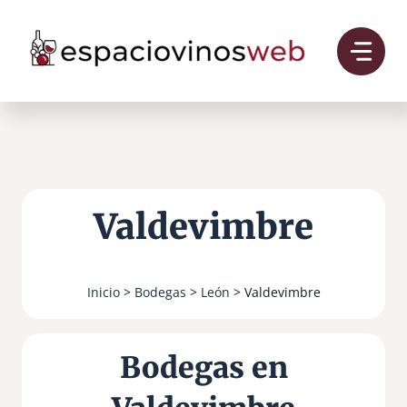
Saltar
al
contenido
Valdevimbre
Inicio
>
Bodegas
>
León
> Valdevimbre
Bodegas en