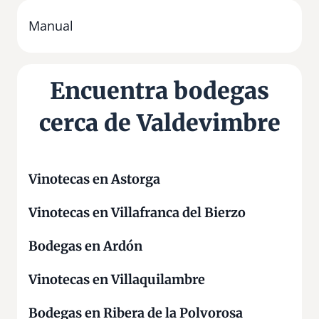
d
o
Manual
s
P
a
Encuentra bodegas
r
d
cerca de Valdevimbre
e
v
a
l
Vinotecas en Astorga
l
Vinotecas en Villafranca del Bierzo
e
s
Bodegas en Ardón
Vinotecas en Villaquilambre
Bodegas en Ribera de la Polvorosa