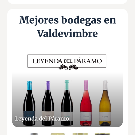
Mejores bodegas en
Valdevimbre
L
e
y
e
n
d
a
d
e
Leyenda del Páramo
l
P