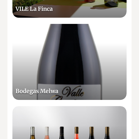
n
VILE La Finca
c
a
B
o
d
e
g
a
s
M
e
Bodegas Melwa
l
w
a
B
o
d
e