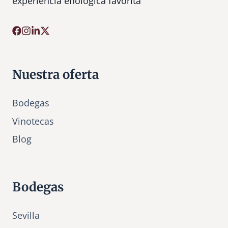
experiencia enológica favorita
a
S
.
L
.
Nuestra oferta
Bodegas
Vinotecas
Bl
o
g
Bodegas
Sevilla