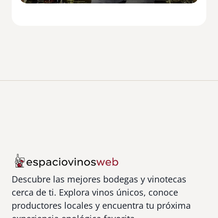
ñ
e
d
o
s
E
u
g
e
n
i
o
E
s
p
Descubre las mejores bodegas y vinotecas
i
cerca de ti. Explora vinos únicos, conoce
n
o
productores locales y encuentra tu próxima
s