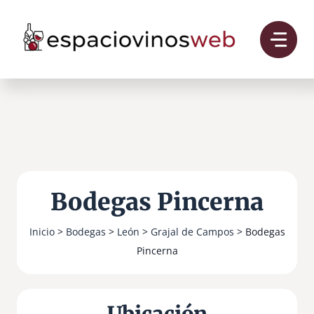
Saltar
al
contenido
Bodegas Pincerna
Inicio
>
Bodegas
>
León
>
Grajal de Campos
> Bodegas
Pincerna