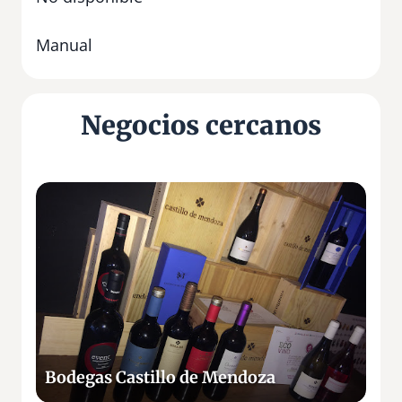
Manual
Negocios cercanos
B
o
d
e
g
a
s
C
a
Bodegas Castillo de Mendoza
s