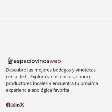
n
t
a
b
r
i
a
Descubre las mejores bodegas y vinotecas
cerca de ti. Explora vinos únicos, conoce
productores locales y encuentra tu próxima
experiencia enológica favorita