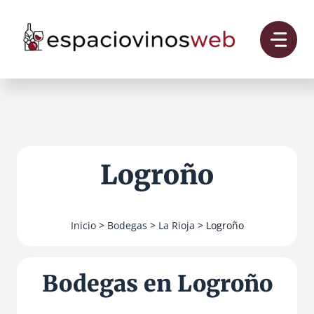
Saltar
al
contenido
Logroño
Inicio
>
Bodegas
>
La Rioja
> Logroño
Bodegas en Logroño