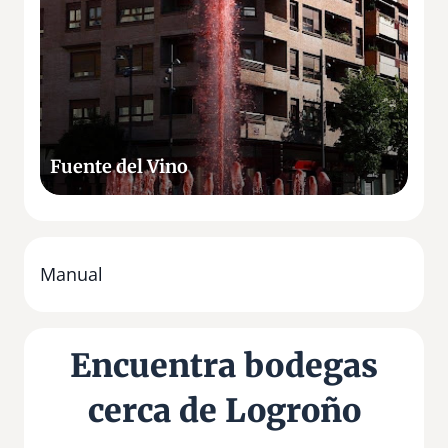
i
e
e
n
j
t
o
e
d
e
l
Fuente del Vino
V
i
n
o
Manual
Encuentra bodegas
cerca de Logroño