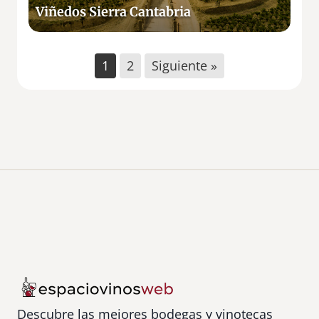
i
Viñedos Sierra Cantabria
e
r
r
1
2
Siguiente »
a
C
a
n
t
a
b
r
i
a
Descubre las mejores bodegas y vinotecas