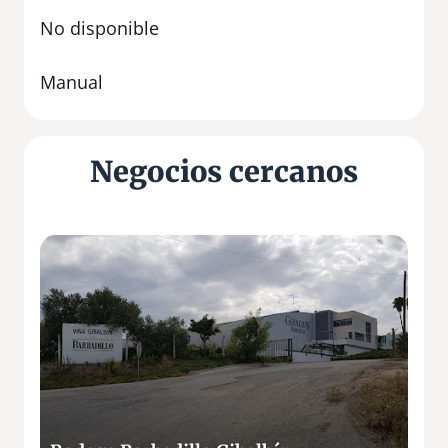
No disponible
Manual
Negocios cercanos
B
o
d
e
g
a
B
a
r