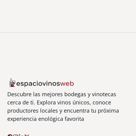
s
b
)
e
l
l
e
s
Descubre las mejores bodegas y vinotecas
cerca de ti. Explora vinos únicos, conoce
productores locales y encuentra tu próxima
experiencia enológica favorita