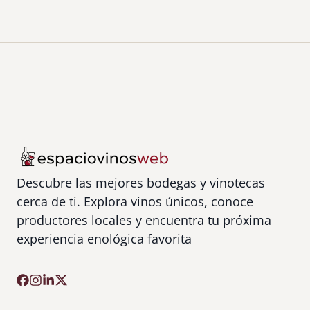
a
n
V
i
c
e
n
t
e
Descubre las mejores bodegas y vinotecas
cerca de ti. Explora vinos únicos, conoce
productores locales y encuentra tu próxima
experiencia enológica favorita