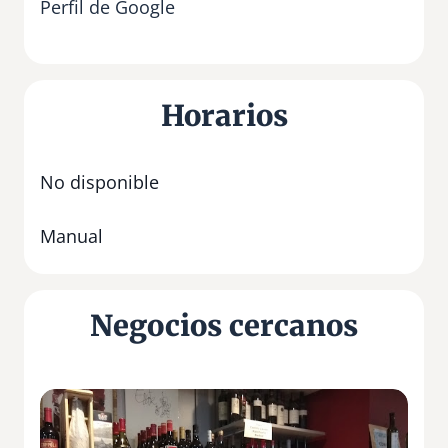
Perfil de Google
Horarios
No disponible
Manual
Negocios cercanos
L
a
t