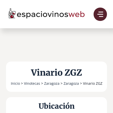
Saltar
al
contenido
Vinario ZGZ
Inicio
>
Vinotecas
>
Zaragoza
>
Zaragoza
> Vinario ZGZ
Ubicación