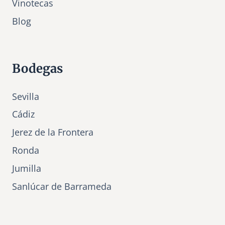
Vinotecas
c
Bl
o
g
o
r
e
s
Bodegas
Sevilla
Cádiz
Jerez de la Frontera
Ronda
Jumilla
Sanlúcar de Barrameda