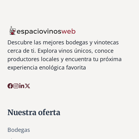
a
)
–
T
i
e
Descubre las mejores bodegas y vinotecas
n
cerca de ti. Explora vinos únicos, conoce
d
productores locales y encuentra tu próxima
a
experiencia enológica favorita
d
e
V
i
n
o
Nuestra oferta
s
y
Bodegas
L
i