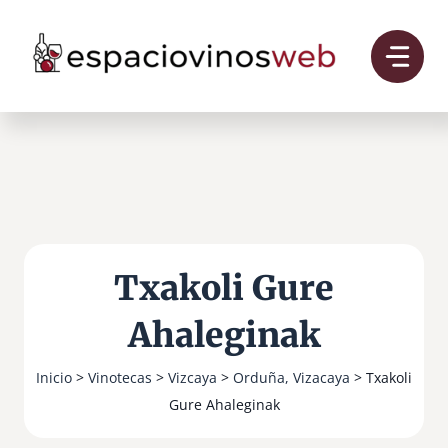
Saltar
al
contenido
Txakoli Gure
Ahaleginak
Inicio
>
Vinotecas
>
Vizcaya
>
Orduña, Vizacaya
> Txakoli
Gure Ahaleginak