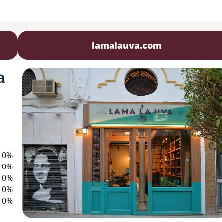
lamalauva.com
a
0%
0%
0%
0%
0%