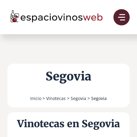
Saltar
al
contenido
Segovia
Inicio
>
Vinotecas
>
Segovia
> Segovia
Vinotecas en Segovia