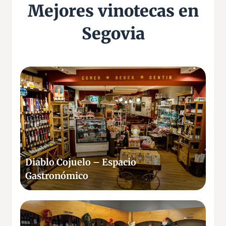
Mejores vinotecas en
Segovia
D
i
a
b
l
o
C
o
Diablo Cojuelo – Espacio
j
Gastronómico
u
e
l
D
o
o