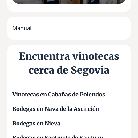
o
i
n
e
Manual
Encuentra vinotecas
cerca de Segovia
Vinotecas en Cabañas de Polendos
Bodegas en Nava de la Asunción
Bodegas en Nieva
Bodegas en Santiuste de San Juan