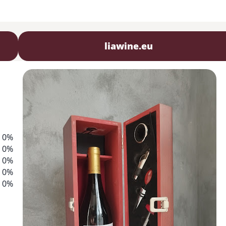
liawine.eu
0%
0%
0%
0%
0%