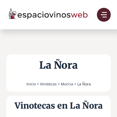
Saltar
al
contenido
La Ñora
Inicio
>
Vinotecas
>
Murcia
> La Ñora
Vinotecas en La Ñora