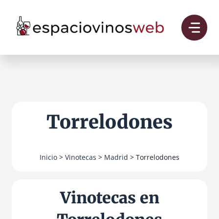
Saltar
al
contenido
Torrelodones
Inicio
>
Vinotecas
>
Madrid
> Torrelodones
Vinotecas en