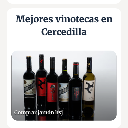
Mejores vinotecas en
Cercedilla
C
o
m
p
r
a
r
j
a
Comprar jamón hsj
m
ó