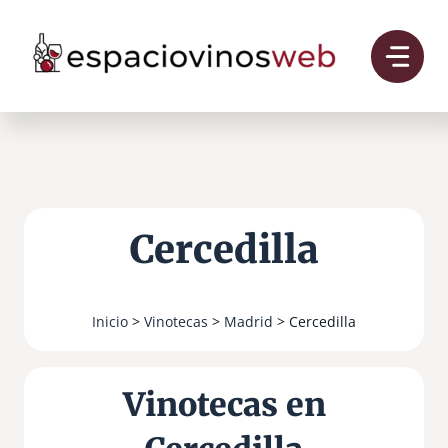
Saltar
al
contenido
Cercedilla
Inicio
>
Vinotecas
>
Madrid
> Cercedilla
Vinotecas en