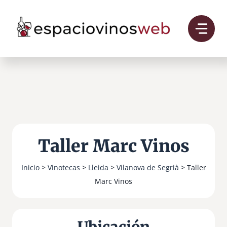
Saltar
al
contenido
Taller Marc Vinos
Inicio
>
Vinotecas
>
Lleida
>
Vilanova de Segrià
> Taller
Marc Vinos