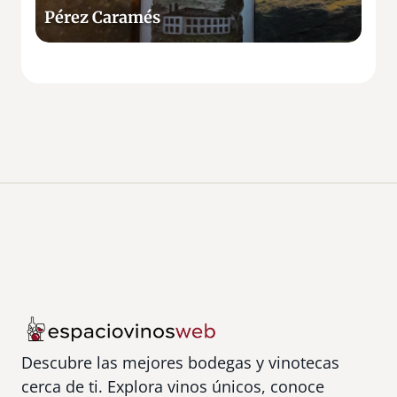
e
a
Pérez Caramés
l
m
B
é
i
s
e
r
z
o
Descubre las mejores bodegas y vinotecas
cerca de ti. Explora vinos únicos, conoce