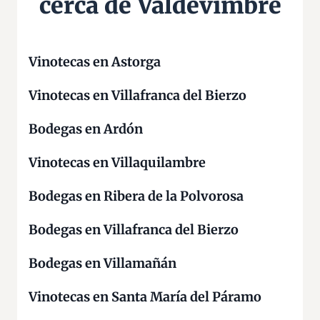
cerca de Valdevimbre
d
e
V
a
Vinotecas en Astorga
l
Vinotecas en Villafranca del Bierzo
d
e
Bodegas en Ardón
v
i
Vinotecas en Villaquilambre
m
b
Bodegas en Ribera de la Polvorosa
r
e
Bodegas en Villafranca del Bierzo
Bodegas en Villamañán
Vinotecas en Santa María del Páramo