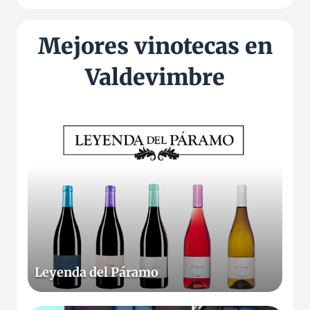
Mejores vinotecas en
Valdevimbre
L
e
y
e
n
d
a
d
e
Leyenda del Páramo
l
P