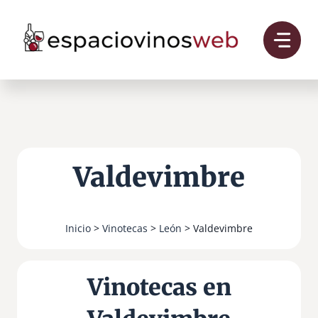
Saltar
al
contenido
Valdevimbre
Inicio
>
Vinotecas
>
León
> Valdevimbre
Vinotecas en