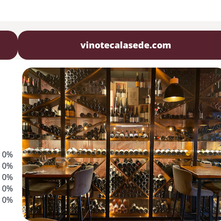
vinotecalasede.com
0%
0%
0%
0%
0%