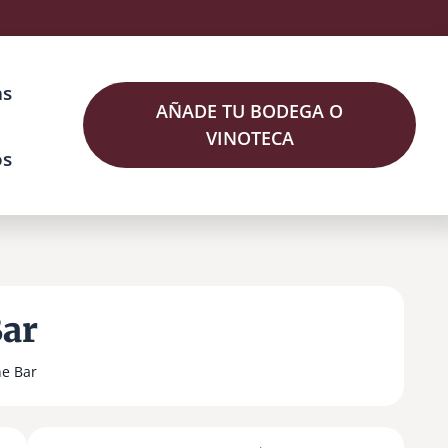
as
AÑADE TU BODEGA O
VINOTECA
os
Bar
ne Bar