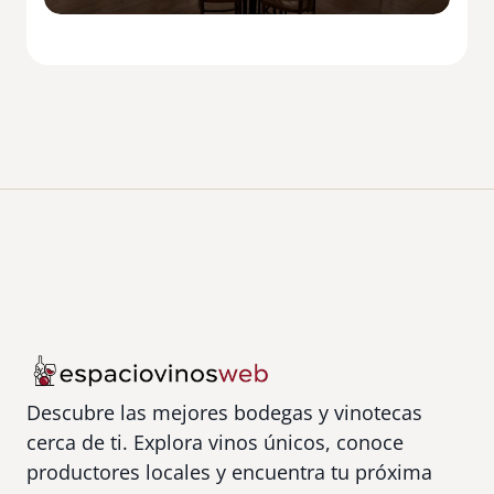
s
c
o
o
r
t
Descubre las mejores bodegas y vinotecas
cerca de ti. Explora vinos únicos, conoce
productores locales y encuentra tu próxima