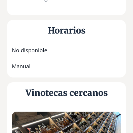
Horarios
No disponible
Manual
Vinotecas cercanos
A
g
r