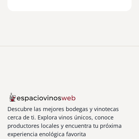
a
l
l
o
r
c
a
Descubre las mejores bodegas y vinotecas
cerca de ti. Explora vinos únicos, conoce
productores locales y encuentra tu próxima
experiencia enológica favorita