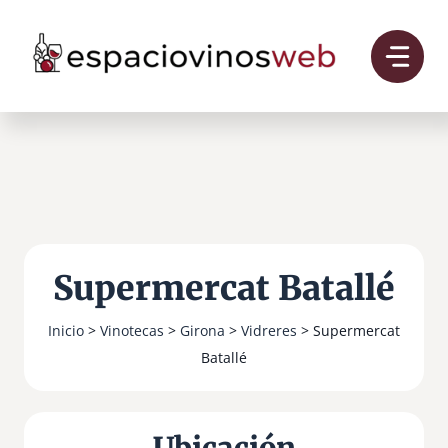
Saltar
al
contenido
Supermercat Batallé
Inicio
>
Vinotecas
>
Girona
>
Vidreres
> Supermercat
Batallé