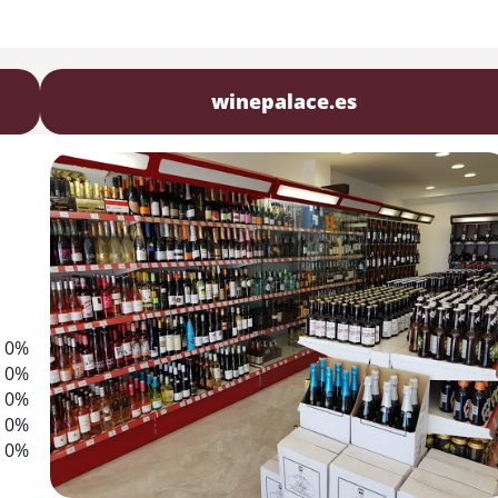
winepalace.es
0%
0%
0%
0%
0%