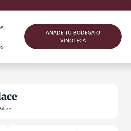
as
AÑADE TU BODEGA O
VINOTECA
os
lace
Palace