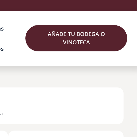
as
AÑADE TU BODEGA O
VINOTECA
os
da