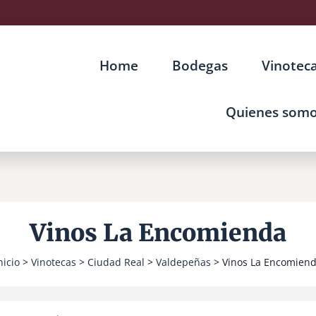
Home
Bodegas
Vinotec
Quienes som
Vinos La Encomienda
nicio
>
Vinotecas
>
Ciudad Real
>
Valdepeñas
> Vinos La Encomien