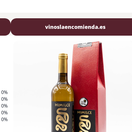
vinoslaencomienda.es
0%
0%
0%
0%
0%