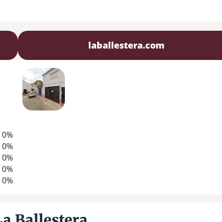
laballestera.com
0%
0%
0%
0%
0%
a Ballestera