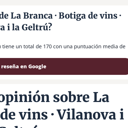
de La Branca · Botiga de vins ·
a i la Geltrú?
trú tiene un total de 170 con una puntuación media de
 reseña en Google
opinión sobre La
de vins · Vilanova i