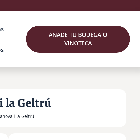
as
AÑADE TU BODEGA O
VINOTECA
os
i la Geltrú
lanova i la Geltrú