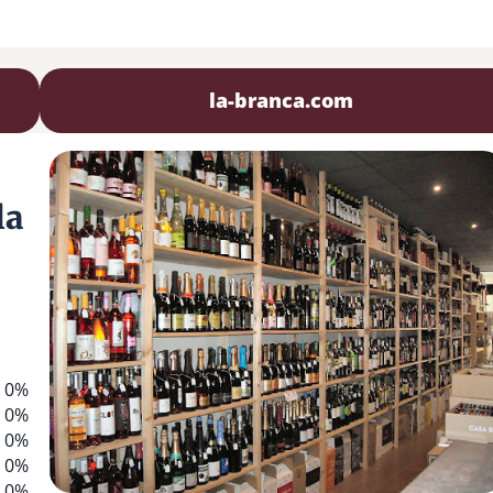
la-branca.com
la
0%
0%
0%
0%
0%