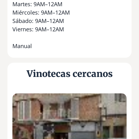
Martes: 9AM–12AM
Miércoles: 9AM–12AM
Sábado: 9AM–12AM
Viernes: 9AM–12AM
Manual
Vinotecas cercanos
E
l
C
e
l
l